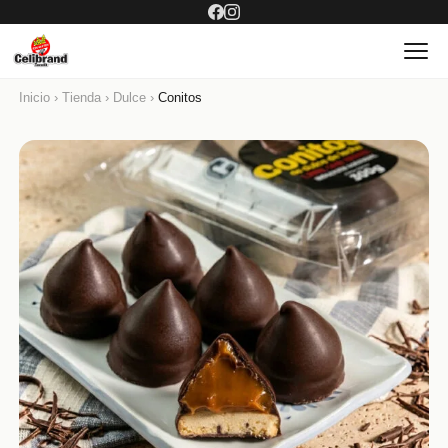
Inicio
›
Tienda
›
Dulce
›
Conitos