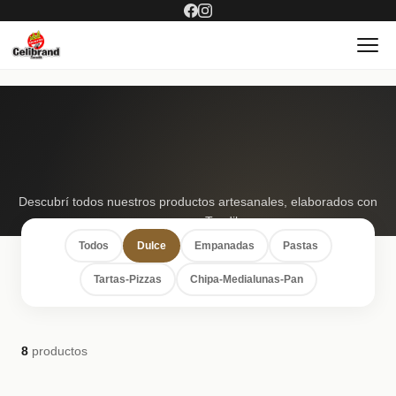
Descubrí todos nuestros productos artesanales, elaborados con
amor en Tandil.
Todos
Dulce
Empanadas
Pastas
Tartas-Pizzas
Chipa-Medialunas-Pan
8
productos