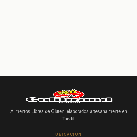
$
11.000,00
$
9.500,00
Alimentos Libres de Gluten, elaborados artesanalmente en
Tandil.
UBICACIÓN