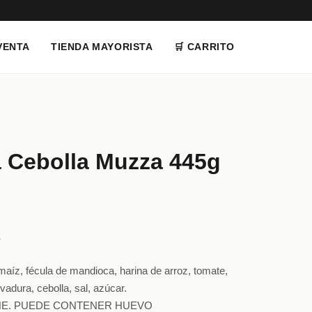
VENTA
TIENDA MAYORISTA
🛒 CARRITO
a Cebolla Muzza 445g
z, fécula de mandioca, harina de arroz, tomate,
evadura, cebolla, sal, azúcar.
CHE. PUEDE CONTENER HUEVO