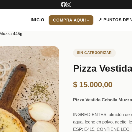
INICIO
📍 PUNTOS DE 
COMPRÁ AQUÍ!
a Muzza 445g
SIN CATEGORIZAR
Pizza Vestid
$
15.000,00
Pizza Vestida Cebolla Muzza
INGREDIENTES: almidón de maí
agua, leche en polvo, aceite, l
ESP: E415, CONTIENE LE