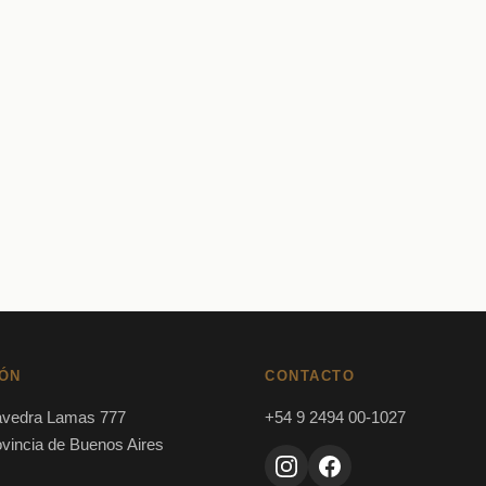
000,00
$
9.900,00
IÓN
CONTACTO
avedra Lamas 777
+54 9 2494 00-1027
ovincia de Buenos Aires