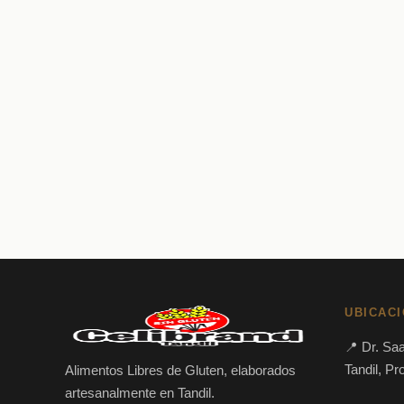
$
18.000,00
$
18.
UBICAC
📍 Dr. Sa
Tandil, Pr
Alimentos Libres de Gluten, elaborados
artesanalmente en Tandil.