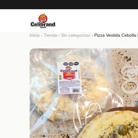
Inicio
›
Tienda
›
Sin categorizar
›
Pizza Vestida Ceboll